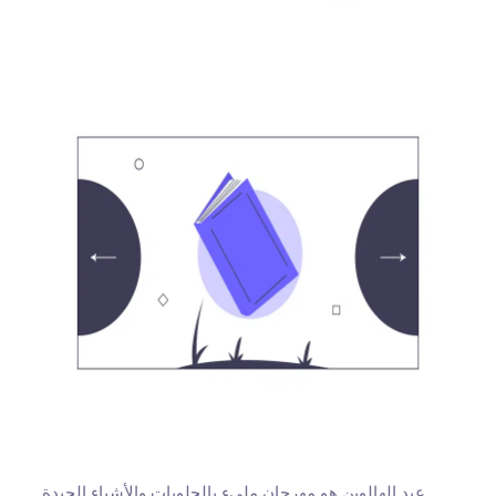
عيد الهالوين هو مهرجان مليء بالحلويات والأشياء الجيدة.