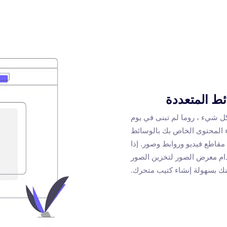
ئط المتعددة
 كل شيء ، روما لم تبنى في يوم
هذه العملية ، يدعمك Flip PDF Plus لإثراء المحتوى الخاص بك بالوسائط
قاطع فيديو وروابط وصور. إذا
م معرض الصور لتخزين الصور
نك بسهولة إنشاء كتيب متحرك.