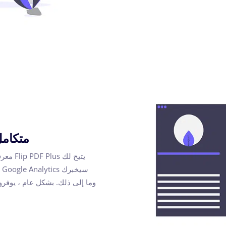
متكامل مع tics
س
وما إلى ذلك. بشكل عام ، يوفرون